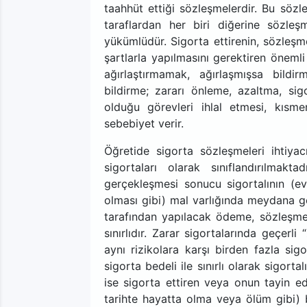
taahhüt ettiği sözleşmelerdir. Bu sözl
taraflardan her biri diğerine sözleş
yükümlüdür. Sigorta ettirenin, sözle
şartlarla yapılmasını gerektiren önemli
ağırlaştırmamak, ağırlaşmışsa bildir
bildirme; zararı önleme, azaltma, si
olduğu görevleri ihlal etmesi, kıs
sebebiyet verir.
Öğretide sigorta sözleşmeleri ihtiya
sigortaları olarak sınıflandırılmakta
gerçekleşmesi sonucu sigortalının (e
olması gibi) mal varlığında meydana ge
tarafından yapılacak ödeme, sözleşmed
sınırlıdır. Zarar sigortalarında geçerl
aynı rizikolara karşı birden fazla sig
sigorta bedeli ile sınırlı olarak sigort
ise sigorta ettiren veya onun tayin ed
tarihte hayatta olma veya ölüm gibi) b