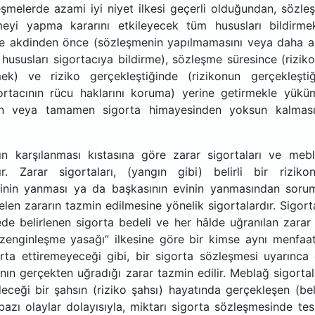
eşmelerde azami iyi niyet ilkesi geçerli olduğundan, sözle
meyi yapma kararını etkileyecek tüm hususları bildirme
şme akdinden önce (sözleşmenin yapılmamasını veya daha a
 hususları sigortacıya bildirme), sözleşme süresince (rizik
mek) ve riziko gerçekleştiğinde (rizikonun gerçekleştiğ
gortacının rücu haklarını koruma) yerine getirmekle yükü
men veya tamamen sigorta himayesinden yoksun kalmas
cın karşılanması kıstasına göre zarar sigortaları ve meb
dır. Zarar sigortaları, (yangın gibi) belirli bir riziko
vinin yanması ya da başkasının evinin yanmasından soru
len zararın tazmin edilmesine yönelik sigortalardır. Sigort
e belirlenen sigorta bedeli ve her hâlde uğranılan zarar 
i “zenginleşme yasağı” ilkesine göre bir kimse aynı menfaat
orta ettiremeyeceği gibi, bir sigorta sözleşmesi uyarınca
alının gerçekten uğradığı zarar tazmin edilir. Meblağ sigortal
eceği bir şahsın (riziko şahsı) hayatında gerçekleşen (beli
azı olaylar dolayısıyla, miktarı sigorta sözleşmesinde tes