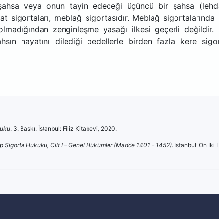
n şahsa veya onun tayin edeceği üçüncü bir şahsa (lehd
t sigortaları, meblağ sigortasıdır. Meblağ sigortalarında 
lmadığından zenginleşme yasağı ilkesi geçerli değildir. 
sın hayatını dilediği bedellerle birden fazla kere sigo
kuku
. 3. Baskı. İstanbul: Filiz Kitabevi, 2020.
tap Sigorta Hukuku, Cilt I – Genel Hükümler (Madde 1401 – 1452)
. İstanbul: On İki