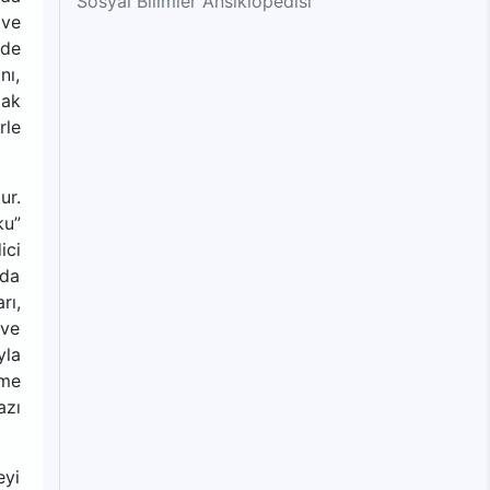
Sosyal Bilimler Ansiklopedisi
 ve
nde
nı,
mak
rle
ur.
ku”
ici
 da
rı,
 ve
yla
şme
azı
eyi