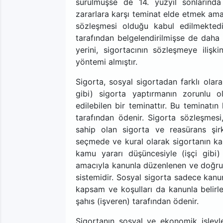
sürülmüşse de 14. yüzyıl sonlarında 
zararlara karşı teminat elde etmek amac
sözleşmesi olduğu kabul edilmektedir
tarafından belgelendirilmişse de daha
yerini, sigortacının sözleşmeye ilişk
yöntemi almıştır.
Sigorta, sosyal sigortadan farklı olar
gibi) sigorta yaptırmanın zorunlu o
edilebilen bir teminattır. Bu teminatın
tarafından ödenir. Sigorta sözleşmesi
sahip olan sigorta ve reasürans şirket
seçmede ve kural olarak sigortanın kap
kamu yararı düşüncesiyle (işçi gibi) 
amacıyla kanunla düzenlenen ve doğruda
sistemidir. Sosyal sigorta sadece kanun
kapsam ve koşulları da kanunla belirle
şahıs (işveren) tarafından ödenir.
Sigortanın sosyal ve ekonomik işlevle