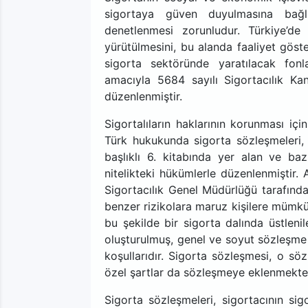
sigortaya güven duyulmasına bağlı
denetlenmesi zorunludur. Türkiye’de s
yürütülmesini, bu alanda faaliyet göste
sigorta sektöründe yaratılacak fon
amacıyla 5684 sayılı Sigortacılık Ka
düzenlenmiştir.
Sigortalıların haklarının korunması iç
Türk hukukunda sigorta sözleşmeleri,
başlıklı 6. kitabında yer alan ve ba
nitelikteki hükümlerle düzenlenmiştir. A
Sigortacılık Genel Müdürlüğü tarafında
benzer rizikolara maruz kişilere mümk
bu şekilde bir sigorta dalında üstleni
oluşturulmuş, genel ve soyut sözleşme d
koşullarıdır. Sigorta sözleşmesi, o sö
özel şartlar da sözleşmeye eklenmekte
Sigorta sözleşmeleri, sigortacının si