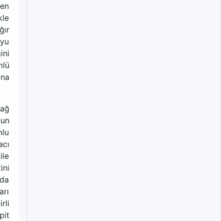
şen
kle
ğır
oyu
ini
mlü
ına
lağ
nun
mlu
acı
ile
ini
 da
arı
rli
pit