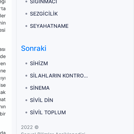
eği
SIĞINMACI
rta
SEZGİCİLİK
ler
min
SEYAHATNAME
esi
Sonraki
ası
lde
SİHİZM
ren
ine
SİLAHLARIN KONTROLÜ
ıyı
ise
SİNEMA
mak
nat
SİVİL DİN
nın
SİVİL TOPLUM
bir
2022 ©
 da