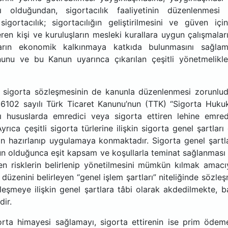
 olduğundan, sigortacılık faaliyetinin düzenlenmesi
igortacılık; sigortacılığın geliştirilmesini ve güven içi
ren kişi ve kuruluşların mesleki kurallara uygun çalışmaları
ların ekonomik kalkınmaya katkıda bulunmasını sağla
nunu ve bu Kanun uyarınca çıkarılan çeşitli yönetmelikle
in sigorta sözleşmesinin de kanunla düzenlenmesi zorunlud
 6102 sayılı Türk Ticaret Kanunu’nun (TTK) “Sigorta Huku
zı hususlarda emredici veya sigorta ettiren lehine emred
yrıca çeşitli sigorta türlerine ilişkin sigorta genel şartları
n hazırlanıp uygulamaya konmaktadır. Sigorta genel şartla
ün olduğunca eşit kapsam ve koşullarla teminat sağlanması
len risklerin belirlenip yönetilmesini mümkün kılmak amacı
üzenini belirleyen “genel işlem şartları” niteliğinde sözle
zleşmeye ilişkin genel şartlara tâbi olarak akdedilmekte, b
dir.
gorta himayesi sağlamayı, sigorta ettirenin ise prim ödem