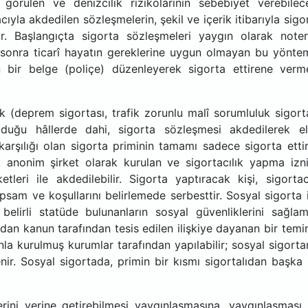
görülen ve denizcilik rizikolarının sebebiyet verebilec
ıyla akdedilen sözleşmelerin, şekil ve içerik itibarıyla sigo
. Başlangıçta sigorta sözleşmeleri yaygın olarak noter
 sonra ticarî hayatın gereklerine uygun olmayan bu yönte
in bir belge (poliçe) düzenleyerek sigorta ettirene verm
ak (deprem sigortası, trafik zorunlu malî sorumluluk sigort
lduğu hâllerde dahi, sigorta sözleşmesi akdedilerek e
 karşılığı olan sigorta priminin tamamı sadece sigorta etti
, anonim şirket olarak kurulan ve sigortacılık yapma izn
leri ile akdedilebilir. Sigorta yaptıracak kişi, sigortac
sam ve koşullarını belirlemede serbesttir. Sosyal sigorta 
belirli statüde bulunanların sosyal güvenliklerini sağla
n kanun tarafından tesis edilen ilişkiye dayanan bir temi
la kurulmuş kurumlar tarafından yapılabilir; sosyal sigorta
nir. Sosyal sigortada, primin bir kısmı sigortalıdan başka 
rini yerine getirebilmesi yaygınlaşmasına, yaygınlaşması