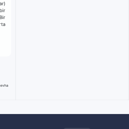
ar)
bir
Bir
rta
 Levha