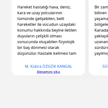
Hareket hastalığı hava, deniz,
Bir zam
kara ve uzay yolcularının
bilinen
tümünde gelişebilen, belli
yaşamak
hareketler ile vücudun uzaydaki
bölgele
konumu hakkında beyine iletilen
Kanada
duyuların çelişkili olması
yaklaş
sonucunda oluşabilen fizyolojik
uzanan
bir baş dönmesi olarak
sürdürm
düşünülür. Hastalık kelimesi tam
yayılmı
olarak doğru bir kelime değildir;
olmala
bu daha çok anormal bir duruma
yaklaşık
M. Kübra ÖZGÖK KANGAL
SÜ
1
vücudun normal bir yanıtıdır.
Grönlan
Devamını oku
Doğu Ru
A. Mekanizma
Arktik b
Arktik 
Vücudumuzun duruşu hakkında
koşulla
beynimize giden tek bilgi görsel
sağlaya
uyaranlar değildir. İç kulaktan
kıyafetl
denge uyaranları alınır; baş ve